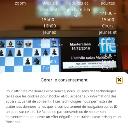
zoom
niveau 1
adultes et
adultes
débutants
jeu libre à la
14h00 –
suite
15h00 –
15h00
16h00
Cours
Jeunes
jeunes et
niveau
adultes
intermédiaire
débutants
16h00 –
15h00 –
18h00
16h00
Parties
Cours
libres
jeunes et
Gérer le consentement
adultes
18h30 –
20h00
16h00 –
Pour offrir les meilleures expériences, nous utilisons des technologies
telles que les cookies pour stocker et/ou accéder aux informations des
Cours en
18h00
appareils. Le fait de consentir à ces technologies nous permettra de
zoom
Parties
traiter des données telles que le comportement de navigation ou les ID
libres
uniques sur ce site. Le fait de ne pas consentir ou de retirer son
consentement peut avoir un effet négatif sur certaines caractéristiques et
fonctions.