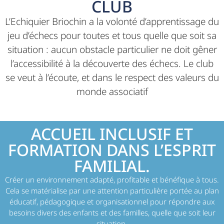
CLUB
L’Echiquier Briochin a la volonté d’apprentissage du
jeu d’échecs pour toutes et tous quelle que soit sa
situation : aucun obstacle particulier ne doit gêner
l’accessibilité à la découverte des échecs. Le club
se veut à l’écoute, et dans le respect des valeurs du
monde associatif
ACCUEIL INCLUSIF ET
FORMATION DANS L’ESPRIT
FAMILIAL.
Créer un environnement adapté, profitable et bénéfique à tous.
Cela se matérialise par une attention particulière portée au plan
éducatif, pédagogique et organisationnel pour répondre aux
besoins divers des enfants et des familles, quelle que soit leur
situation.