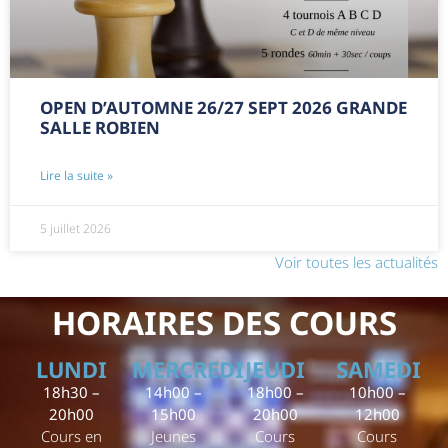
OPEN D’AUTOMNE 26/27 SEPT 2026 GRANDE
SALLE ROBIEN
Lire la suite »
5 juillet 2026
Voir toutes les actualités
HORAIRES DES COURS
LUNDI
MERCREDI
JEUDI
SAMEDI
18h30 –
14h00 –
18h00 –
10h00 –
20h00
15h00
20h00
12h00
Cours en
Jeunes
Cours
Cours